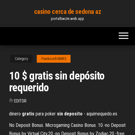
Skip
casino cerca de sedona az
to
portalbwzm.web.app
the
content
Category
Frankovich58493
10 $ gratis sin depósito
requerido
By
EDITOR
dinero
gratis
para poker
sin
deposito
- aquimequedo.es
No Deposit Bonus. Microgaming Casino Bonus. 10.-no Deposit
Bonus by Virtual City,20.-no Deposit Bonus by Zodiac,20.-free