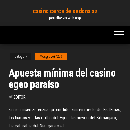
Skip
casino cerca de sedona az
to
portalbwzm.web.app
the
content
Category
Mosgrove84295
Apuesta mínima del casino
egeo paraíso
By
EDITOR
sin renunciar al paraíso prometido, aún en medio de las llamas,
los humos y ... las orillas del Egeo, las nieves del Kilimanjaro,
las cataratas del Niá- gara o el ...