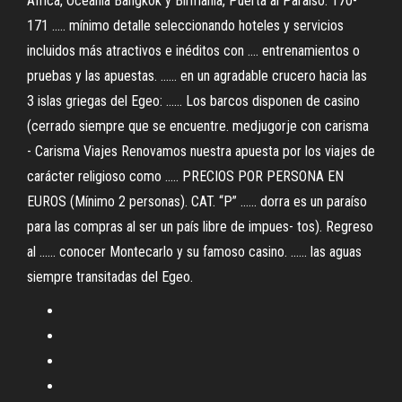
África, Oceanía Bangkok y Birmania, Puerta al Paraiso. 170-
171 ..... mínimo detalle seleccionando hoteles y servicios
incluidos más atractivos e inéditos con .... entrenamientos o
pruebas y las apuestas. ...... en un agradable crucero hacia las
3 islas griegas del Egeo: ...... Los barcos disponen de casino
(cerrado siempre que se encuentre. medjugorje con carisma
- Carisma Viajes Renovamos nuestra apuesta por los viajes de
carácter religioso como ..... PRECIOS POR PERSONA EN
EUROS (Mínimo 2 personas). CAT. “P” ...... dorra es un paraíso
para las compras al ser un país libre de impues- tos). Regreso
al ...... conocer Montecarlo y su famoso casino. ...... las aguas
siempre transitadas del Egeo.