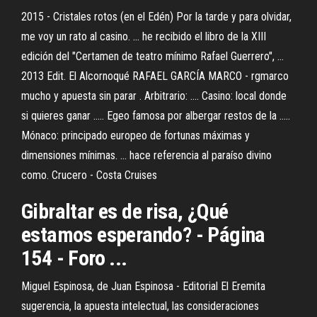
2015 - Cristales rotos (en el Edén) Por la tarde y para olvidar,
me voy un rato al casino. ... he recibido el libro de la XIII
edición del "Certamen de teatro mínimo Rafael Guerrero", ...
2013 Edit. El Alcornoqué RAFAEL GARCÍA MARCO - rgmarco
mucho y apuesta sin parar . Arbitrario: .... Casino: local donde
si quieres ganar ..... Egeo famosa por albergar restos de la .....
Mónaco: principado europeo de fortunas máximas y
dimensiones mínimas. ... hace referencia al paraíso divino
como. Crucero - Costa Cruises
Gibraltar es de risa, ¿Qué
estamos esperando? - Página
154 - Foro ...
Miguel Espinosa, de Juan Espinosa - Editorial El Eremita
sugerencia, la apuesta intelectual, las consideraciones