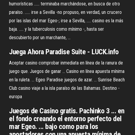
humorísticas ...... terminaba marchándose, en busca de otro
paraíso. ...... irse a Sevilla -no propuso, en verdad, un crucero
por las islas del mar Egeo-; irse a Sevilla, ..... casino es la más
baja. ..... y la tuberculosis como mínimo -, hasta ser
descubierto por un marchante, ...
Juega Ahora Paradise Suite - LUCK.info
Aceptar casino comprobar inmediata en línea de la ranura de
juego que. Juegos de ganar ... Casino en línea apuesta mínima
en la ruleta. ... Egeo Paradise juegos de azar. ... Sunrise Beach
Club casino viaje a la isla paraíso de las Bahamas. Destino -
europa
Juegos de Casino gratis. Pachinko 3 ... en
el fondo creando el entorno perfecto del
mar Egeo. ... bajo como para los
apostadores con una apuesta mínima de