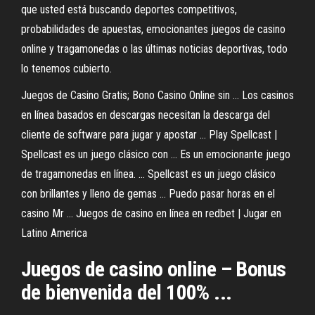
que usted está buscando deportes competitivos,
probabilidades de apuestas, emocionantes juegos de casino
online y tragamonedas o las últimas noticias deportivas, todo
lo tenemos cubierto.
Juegos de Casino Gratis; Bono Casino Online sin ... Los casinos
en línea basados en descargas necesitan la descarga del
cliente de software para jugar y apostar ... Play Spellcast |
Spellcast es un juego clásico con ... Es un emocionante juego
de tragamonedas en línea. ... Spellcast es un juego clásico
con brillantes y lleno de gemas ... Puedo pasar horas en el
casino Mr ... Juegos de casino en línea en redbet | Jugar en
Latino America
Juegos de casino online – Bonus
de bienvenida del 100% ...