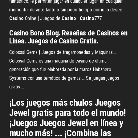
fantástico; le permiten jugar en cualquier lugar, en cualquier
momento, durante tanto o tan poco tiempo como lo desee.
Casino
Online | Juegos de
Casino
|
Casino
777
Casino Bono Blog. Reseñas de Casinos en
Linea. Juegos de Casino Gratis.
Colossal Gems | Juegos de tragamonedas y Máquinas ...
Colossal Gems es una máquina de casino de última
generación que fue elaborada por la marca Habanero
Systems con una temática de gemas ... Se juegan juegos
gratis ...
¡Los juegos más chulos Juegos
Jewel gratis para todo el mundo!
¡Juegos Juegos Jewel en línea y
mucho más! ... ¡Combina las