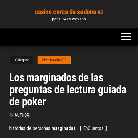
Skip
casino cerca de sedona az
to
portalbwzm.web.app
the
content
Category
Mosgrove84295
Los marginados de las
preguntas de lectura guiada
de poker
By
AUTHOR
historias de personas
marginadas
【 EnCuentos 】