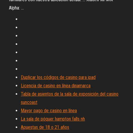
Alpha: ...
Duplicar los códigos de casino para ipad
Licencia de casino en línea dinamarca
Tabla de asientos de la sala de exposición del casino
suncoast
Mayor pago de casino en línea
La sala de póquer hampton falls nh
Apuestas de 18 o 21 años