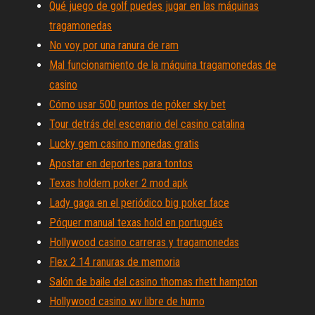
Qué juego de golf puedes jugar en las máquinas
tragamonedas
No voy por una ranura de ram
Mal funcionamiento de la máquina tragamonedas de
casino
Cómo usar 500 puntos de póker sky bet
Tour detrás del escenario del casino catalina
Lucky gem casino monedas gratis
Apostar en deportes para tontos
Texas holdem poker 2 mod apk
Lady gaga en el periódico big poker face
Póquer manual texas hold en portugués
Hollywood casino carreras y tragamonedas
Flex 2 14 ranuras de memoria
Salón de baile del casino thomas rhett hampton
Hollywood casino wv libre de humo