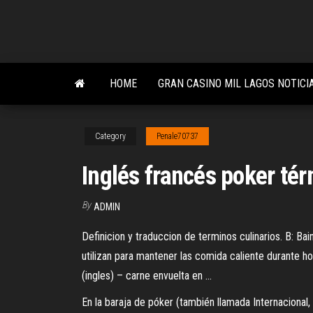
Skip
to
the
content
HOME
GRAN CASINO MIL LAGOS NOTICI
Category
Penale70737
Inglés francés poker té
By
ADMIN
Definicion y traduccion de terminos culinarios. B: Bai
utilizan para mantener las comida caliente durante h
(ingles) – carne envuelta en ...
En la baraja de póker (también llamada Internacional, I