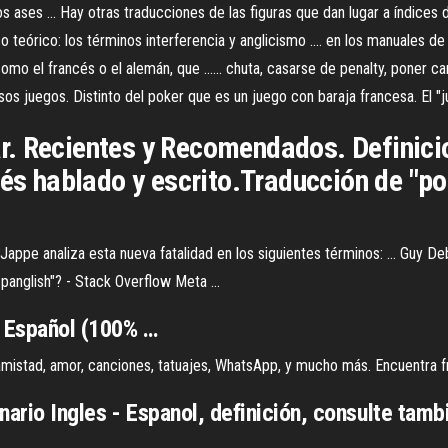
s ases ... Hay otras traducciones de las figuras que dan lugar a índices 
co teórico: los términos interferencia y anglicismo .... en los manuales de
mo el francés o el alemán, que ...... chuta, casarse de penalty, poner ca
sos juegos. Distinto del poker que es un juego con baraja francesa. El "j
r. Recientes y Recomendados. Definici
lés hablado y escrito.Traducción de "po
Jappe analiza esta nueva fatalidad en los siguientes términos: ... Guy D
"Spanglish"? - Stack Overflow Meta ...
 Español (100% …
 amistad, amor, canciones, tatuajes, WhatsApp, y mucho más. Encuentra fr
ario Ingles - Espanol, definición, consulte tambi