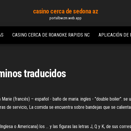
casino cerca de sedona az
portalbwzm.web.app
AS
CASINO CERCA DE ROANOKE RAPIDS NC
APLICACIÓN DE 
rminos traducidos
n Marie (francés) – español - baño de maria. ingles - "double boiler". se
oras de servicio, La comida se encuentra sobre bandejas que se calienta
nglesa o Americana) los ... y las figuras las letras J, Q y K, de sus corre