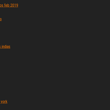
dos feb 2019
no
 indias
 york