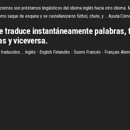
glicismos​ son préstamos lingüísticos del idioma inglés hacia otro idiom
mo saque de esquina y se castellanizaron fútbol, chute,​ y ... Ayuda:Cómo t
le traduce instantáneamente palabras, 
s y viceversa.
 traducidos ... Inglés - English Finlandés - Suomi Francés - Français Al